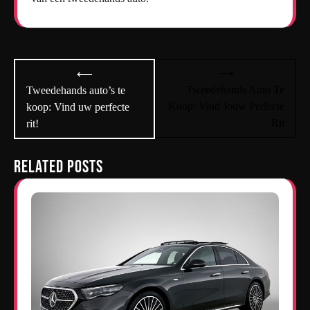
Bericht
⟶
⟵
navigatie
Tweedehands Auto Te
Tweedehands auto’s te
Koop: Vind Jouw Perfecte
koop: Vind uw perfecte
Rit
rit!
Related Posts