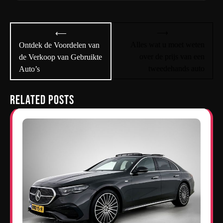
Bericht
⟶
⟵
navigatie
Alles wat u moet weten
Ontdek de Voordelen van
over de prijs van een
de Verkoop van Gebruikte
tweedehands auto
Auto’s
Related Posts