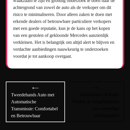
waakzaam te zijn en grondig onderzoek te doen naar de
achtergrond van zowel de auto als de verkoper om dit
risico te minimaliseren. Door alleen zaken te doen met
erkende dealers of betrouwbare particuliere verkopers
met een goede reputatie, kun je de kans op het kopen
van een gestolen of gekloonde Mercedes aanzienlijk
verkleinen. Het is belangrijk om altijd alert te blijven en
verdachte aanbiedingen nauwkeurig te onderzoeken
voordat je tot aankoop overgaat.
Bericht
⟶
⟵
navigatie
Schadeauto’s te koop:
Tweedehands Auto met
Ontdek de mogelijkheden
Automatische
van voordelige
Transmissie: Comfortabel
autoreparaties
en Betrouwbaar