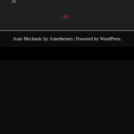
31
« jul
Auto Mechanic
by
Asterthemes
| Powered by
WordPress
.
Facebook
Twitter
Instagram
Linkedin
Youtube