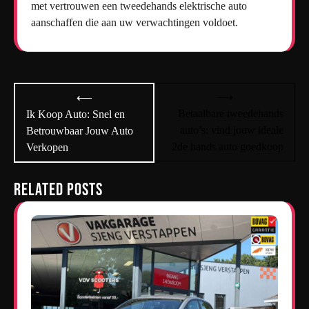
met vertrouwen een tweedehands elektrische auto
aanschaffen die aan uw verwachtingen voldoet.
Bericht
⟶
⟵
navigatie
Betaalbare tweedehands
Ik Koop Auto: Snel en
auto’s: vind jouw ideale
Betrouwbaar Jouw Auto
2de hands auto goedkoop
Verkopen
Related Posts