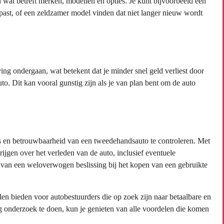
at betreft merken, modellen en opties. Je kunt bijvoorbeeld een
past, of een zeldzamer model vinden dat niet langer nieuw wordt
ing ondergaan, wat betekent dat je minder snel geld verliest door
o. Dit kan vooral gunstig zijn als je van plan bent om de auto
s en betrouwbaarheid van een tweedehandsauto te controleren. Met
rijgen over het verleden van de auto, inclusief eventuele
van een weloverwogen beslissing bij het kopen van een gebruikte
n bieden voor autobestuurders die op zoek zijn naar betaalbare en
g onderzoek te doen, kun je genieten van alle voordelen die komen