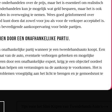
onderhandelen over de prijs, maar het is essentieel om realistisch
e onderhandelen kun je mogelijk wat geld besparen, maar het is ook
eden in overweging te nemen. Wees goed geïnformeerd over
od kunt doen dat zowel voor jou als voor de verkoper acceptabel is.
een bevredigende aankoopervaring voor beide partijen.
en door een onafhankelijke partij.
 onafhankelijke partij wanneer je een tweedehandsauto koopt. Een
taat van de auto, eventuele verborgen gebreken en mogelijke
ren door een onafhankelijke expert, krijg je een objectief oordeel
t kan helpen om verrassingen na de aankoop te voorkomen. Het is
roblemen vroegtijdig aan het licht te brengen en je gemoedsrust te
Tips voor het Slim Kopen van Tweedehands Auto’s
⟶