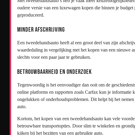
Met tweedehandsauto’s heb je vaak meer keuzemogelijkheden w
oudere versie van een luxewagen kopen die binnen je budget 
geproduceerd.
Minder Afschrijving
Een tweedehandsauto heeft al een groot deel van zijn afschrijv
waardedaling in vergelijking met het kopen van een nieuwe aut
slechts voor een paar jaar te gebruiken.
Betrouwbaarheid en Onderzoek
Tegenwoordig is het eenvoudiger dan ooit om de geschiedeni
online platforms en rapporten zoals Carfax kun je informatie k
ongelukken of onderhoudsproblemen. Dit helpt bij het nemen 
auto.
Kortom, het kopen van een tweedehandsauto kan vele voordele
betrouwbare transportopties. Door slim te winkelen en grondi
kijken bij het bezitten van een gebruikte auto.