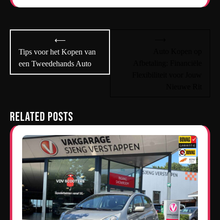
Bericht
⟶
⟵
navigatie
Auto Kopen op
Tips voor het Kopen van
Afbetaling: Financiële
een Tweedehands Auto
Flexibiliteit voor Jouw
Nieuwe Rit
Related Posts