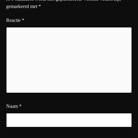
gemarkeerd met
*
Reactie
*
Naam
*