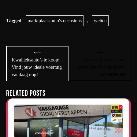
Tagged
marktplaats auto's occasions
,
wetten
Bericht
⟶
⟵
navigatie
Tips voor het succesvol
Kwaliteitsauto’s te koop:
tweedehands auto kopen
Vind jouw ideale voertuig
van particulier
vandaag nog!
Related Posts