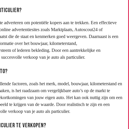
rticulier?
r te adverteren om potentiële kopers aan te trekken. Een effectieve
online advertentiesites zoals Marktplaats, Autoscout24 of
laatst die de staat en kenmerken goed weergeven. Daarnaast is een
nformatie over het bouwjaar, kilometerstand,
ysteem of lederen bekleding. Door een aantrekkelijke en
 succesvolle verkoop van je auto als particulier.
uto?
illende factoren, zoals het merk, model, bouwjaar, kilometerstand en
maken, is het raadzaam om vergelijkbare auto’s op de markt te
tekortkomingen van jouw eigen auto. Het kan ook nuttig zijn om een
eeld te krijgen van de waarde. Door realistisch te zijn en een
volle verkoop van je auto als particulier.
iculier te verkopen?