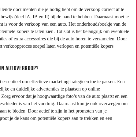
hillende documenten die je nodig hebt om de verkoop correct af te
nbewijs (deel IA, IB en II) bij de hand te hebben. Daarnaast moet je
ht is voor de verkoop van een auto. Het onderhoudsboekje van de
ntiële kopers te laten zien. Tot slot is het belangrijk om eventuele
ies of extra accessoires die bij de auto horen te verzamelen. Door
et verkoopproces soepel laten verlopen en potentiële kopers
ijn autoverkoop?
 essentieel om effectieve marketingstrategieën toe te passen. Een
ijke en duidelijke advertenties te plaatsen op online
 Zorg ervoor dat je hoogwaardige foto’s van de auto plaatst en een
 geschiedenis van het voertuig. Daarnaast kun je ook overwegen om
 aan te bieden. Door actief te zijn in het promoten van je
groot je de kans om potentiële kopers aan te trekken en een