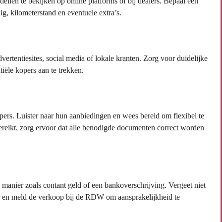
llen te bekijken op online platforms of bij dealers. Bepaal een
ig, kilometerstand en eventuele extra’s.
dvertentiesites, social media of lokale kranten. Zorg voor duidelijke
tiële kopers aan te trekken.
ers. Luister naar hun aanbiedingen en wees bereid om flexibel te
bereikt, zorg ervoor dat alle benodigde documenten correct worden
 manier zoals contant geld of een bankoverschrijving. Vergeet niet
r en meld de verkoop bij de RDW om aansprakelijkheid te