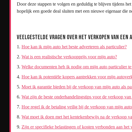
Door deze stappen te volgen en geduldig te blijven tijdens he
hopelijk een goede deal sluiten met een nieuwe eigenaar die net
Veelgestelde Vragen over het Verkopen van een A
Hoe kan ik mijn auto het beste adverteren als particulier?
Wat is een realistische verkoopprijs voor mijn auto?
Welke documenten heb ik nodig om mijn auto particulier t
Hoe kan ik potentiële kopers aantrekken voor mijn autove
Moet ik garantie bieden bij de verkoop van mijn auto als par
Wat zijn de beste onderhandelingstips voor de verkoop van e
Hoe regel ik de betaling veilig bij de verkoop van mijn aut
Wat moet ik doen met het kentekenbewijs na de verkoop va
Zijn er specifieke belastingen of kosten verbonden aan het 