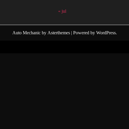
« jul
Auto Mechanic
by
Asterthemes
| Powered by
WordPress
.
Facebook
Twitter
Instagram
Linkedin
Youtube