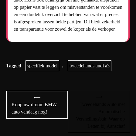
op papier vast te leggen om misverstanden te voorkomen
en een duidelijk overzicht te hebben van wat er precies
is afgesproken tussen beide partijen. Dit biedt zekerheid
en transparantie voor zowel de koper als de verkoper.
Tagged
specifiek model
,
tweedehands audi a3
Bericht
⟶
⟵
navigatie
Tweedehands Auto met
Koop uw droom BMW
Automatische
auto vandaag nog!
Versnellingsbak: Waar op
Letten bij Aanschaf