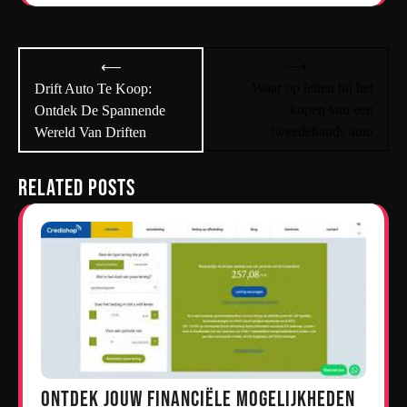
Bericht
⟶
⟵
navigatie
Waar op letten bij het
Drift Auto Te Koop:
kopen van een
Ontdek De Spannende
tweedehands auto
Wereld Van Driften
Related Posts
Ontdek jouw financiële mogelijkheden