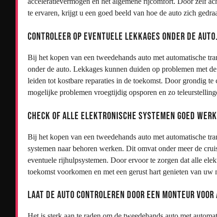
acceleratievermogen en het algemene rijcomfort. Door zelf acht
te ervaren, krijgt u een goed beeld van hoe de auto zich gedr
Controleer op eventuele lekkages onder de auto
Bij het kopen van een tweedehands auto met automatische trans
onder de auto. Lekkages kunnen duiden op problemen met de tr
leiden tot kostbare reparaties in de toekomst. Door grondig t
mogelijke problemen vroegtijdig opsporen en zo teleurstelli
Check of alle elektronische systemen goed werk
Bij het kopen van een tweedehands auto met automatische transm
systemen naar behoren werken. Dit omvat onder meer de cruise
eventuele rijhulpsystemen. Door ervoor te zorgen dat alle elek
toekomst voorkomen en met een gerust hart genieten van uw
Laat de auto controleren door een monteur voor 
Het is sterk aan te raden om de tweedehands auto met automati