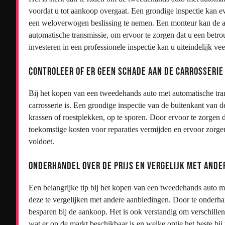
voordat u tot aankoop overgaat. Een grondige inspectie kan e
een weloverwogen beslissing te nemen. Een monteur kan de al
automatische transmissie, om ervoor te zorgen dat u een betr
investeren in een professionele inspectie kan u uiteindelijk 
Controleer of er geen schade aan de carrosserie 
Bij het kopen van een tweedehands auto met automatische trans
carrosserie is. Een grondige inspectie van de buitenkant van 
krassen of roestplekken, op te sporen. Door ervoor te zorgen d
toekomstige kosten voor reparaties vermijden en ervoor zorge
voldoet.
Onderhandel over de prijs en vergelijk met ande
Een belangrijke tip bij het kopen van een tweedehands auto me
deze te vergelijken met andere aanbiedingen. Door te onderha
besparen bij de aankoop. Het is ook verstandig om verschillen
wat er op de markt beschikbaar is en welke optie het beste bi