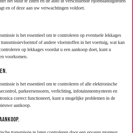
er het stuur te zitten en de auto in verschillende rijomstandigheden
aagt en of deze aan uw verwachtingen voldoet.
.
missie is het essentieel om te controleren op eventuele lekkages
ansmissievloeistof of andere vloeistoffen in het voertuig, wat kan
e controleren op lekkages voordat u een aankoop doet, kunt u
ngen voorkomen.
en.
issie is het essentieel om te controleren of alle elektronische
control, parkeersensoren, verlichting, infotainmentsysteem en
tronica correct functioneert, kunt u mogelijke problemen in de
 nieuwe aankoop.
aankoop.
sche transmissie te laten controleren door een ervaren monteur