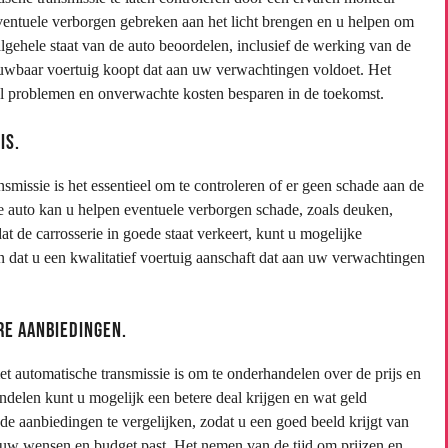
ventuele verborgen gebreken aan het licht brengen en u helpen om
gehele staat van de auto beoordelen, inclusief de werking van de
ouwbaar voertuig koopt dat aan uw verwachtingen voldoet. Het
veel problemen en onverwachte kosten besparen in de toekomst.
is.
missie is het essentieel om te controleren of er geen schade aan de
de auto kan u helpen eventuele verborgen schade, zoals deuken,
at de carrosserie in goede staat verkeert, kunt u mogelijke
n dat u een kwalitatief voertuig aanschaft dat aan uw verwachtingen
re aanbiedingen.
t automatische transmissie is om te onderhandelen over de prijs en
ndelen kunt u mogelijk een betere deal krijgen en wat geld
de aanbiedingen te vergelijken, zodat u een goed beeld krijgt van
j uw wensen en budget past. Het nemen van de tijd om prijzen en