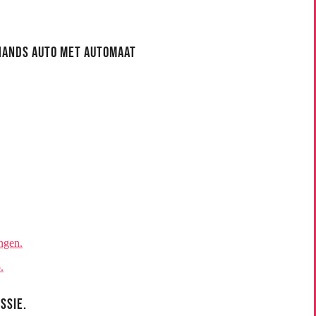
ehands Auto met Automaat
ngen.
.
ssie.