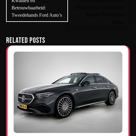
navigatie
Tweedehands Auto met
Kwaliteit en
Automatische Transmissie
Betrouwbaarheid:
Kopen: Een Slimme
Tweedehands Ford Auto’s
Keuze
Related Posts