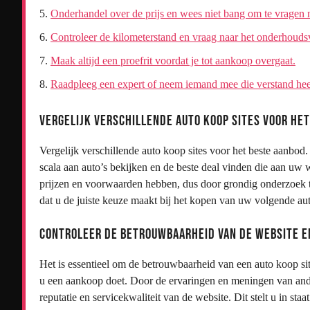
Onderhandel over de prijs en wees niet bang om te vragen n
Controleer de kilometerstand en vraag naar het onderhouds
Maak altijd een proefrit voordat je tot aankoop overgaat.
Raadpleeg een expert of neem iemand mee die verstand heef
Vergelijk verschillende auto koop sites voor het
Vergelijk verschillende auto koop sites voor het beste aanbod.
scala aan auto’s bekijken en de beste deal vinden die aan uw
prijzen en voorwaarden hebben, dus door grondig onderzoek t
dat u de juiste keuze maakt bij het kopen van uw volgende au
Controleer de betrouwbaarheid van de website e
Het is essentieel om de betrouwbaarheid van een auto koop sit
u een aankoop doet. Door de ervaringen en meningen van ander
reputatie en servicekwaliteit van de website. Dit stelt u in st