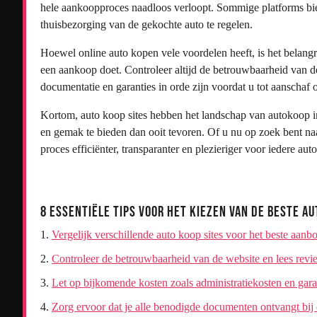
hele aankoopproces naadloos verloopt. Sommige platforms bied
thuisbezorging van de gekochte auto te regelen.
Hoewel online auto kopen vele voordelen heeft, is het belangr
een aankoop doet. Controleer altijd de betrouwbaarheid van de
documentatie en garanties in orde zijn voordat u tot aanschaf 
Kortom, auto koop sites hebben het landschap van autokoop
en gemak te bieden dan ooit tevoren. Of u nu op zoek bent na
proces efficiënter, transparanter en plezieriger voor iedere auto
8 Essentiële Tips voor het Kiezen van de Beste Au
Vergelijk verschillende auto koop sites voor het beste aanb
Controleer de betrouwbaarheid van de website en lees revi
Let op bijkomende kosten zoals administratiekosten en gar
Zorg ervoor dat je alle benodigde documenten ontvangt bij