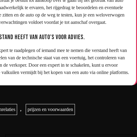
ordat je besluit tot aankoop over te gaan bij het gebruik van auto
aadwerkelijk te ervaren, het rijgedrag te beoordelen en eventuele
e zitten en de auto op de weg te testen, kun je een weloverwogen
verwachtingen voldoet voordat je tot aanschaf overgaat.
stand heeft van auto’s voor advies.
expert te raadplegen of iemand mee te nemen die verstand heeft van
len van de technische staat van een voertuig, het controleren van
n de verkoper. Door een expert in te schakelen, kunt u ervoor
alkuilen vermijdt bij het kopen van een auto via online platforms.
nrelaties
,
prijzen en voorwaarden