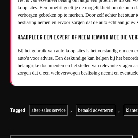
Het is van essentieel belang om altijd een proefrit te maken vo
koop sites. Een proefrit geeft je de mogelijkheid om de auto d
verborgen gebreken op te merken. Door zelf achter het stuur t
beslissing nemen en ervoor zorgen dat de auto echt aan jouw 
Raadpleeg een expert of neem iemand mee die ver
Bij het gebruik van auto koop sites is het verstandig om een 
auto’s voor advies. Een deskundige kan helpen bij het beoorde
belangrijke documenten en het stellen van relevante vragen aa
zorgen dat u een weloverwogen beslissing neemt en eventuele v
Tagged
after-sales service
,
betaald adverteren
,
klante