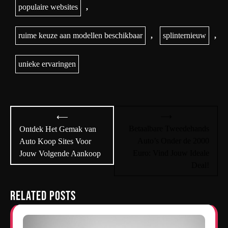
populaire websites
,
ruime keuze aan modellen beschikbaar
,
splinternieuw
,
unieke ervaringen
Bericht
⟶
⟵
navigatie
Betaalbare Tweedehands
Ontdek Het Gemak van
Auto’s Onder de 2000
Auto Koop Sites Voor
Euro: Vind Jouw Ideale
Jouw Volgende Aankoop
Deal!
Related Posts