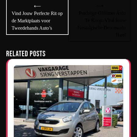
Bericht
⟶
⟵
navigatie
Prachtige Oldtimer Auto
Vind Jouw Perfecte Rit op
Te Koop: Vind Jouw
de Marktplaats voor
Nostalgische Droomauto
Tweedehands Auto’s
Hier!
Related Posts