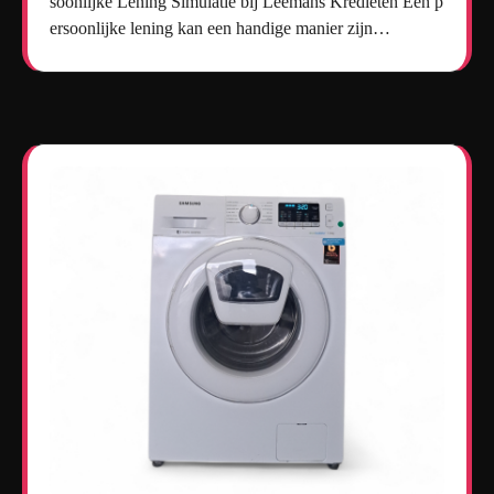
soonlijke Lening Simulatie bij Leemans Kredieten Een p
ersoonlijke lening kan een handige manier zijn…