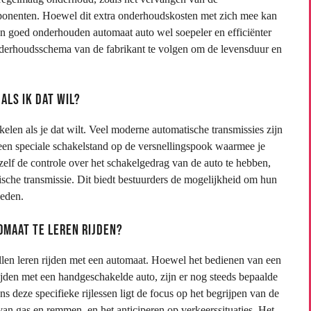
omponenten. Hoewel dit extra onderhoudskosten met zich mee kan
n goed onderhouden automaat auto wel soepeler en efficiënter
onderhoudsschema van de fabrikant te volgen om de levensduur en
als ik dat wil?
kelen als je dat wilt. Veel moderne automatische transmissies zijn
f een speciale schakelstand op de versnellingspook waarmee je
zelf de controle over het schakelgedrag van de auto te hebben,
tische transmissie. Dit biedt bestuurders de mogelijkheid om hun
heden.
tomaat te leren rijden?
willen leren rijden met een automaat. Hoewel het bedienen van een
ijden met een handgeschakelde auto, zijn er nog steeds bepaalde
 deze specifieke rijlessen ligt de focus op het begrijpen van de
van gas en remmen, en het anticiperen op verkeerssituaties. Het