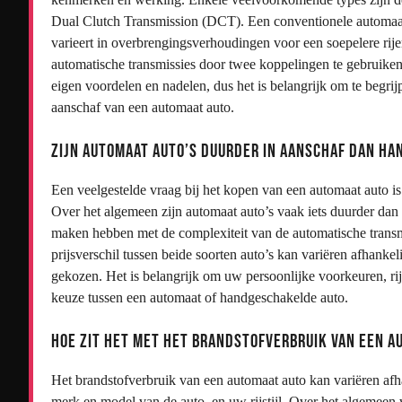
Dual Clutch Transmission (DCT). Een conventionele automaat 
varieert in overbrengingsverhoudingen voor een soepelere ri
automatische transmissies door twee koppelingen te gebruiken 
eigen voordelen en nadelen, dus het is belangrijk om te begrijp
aanschaf van een automaat auto.
Zijn automaat auto’s duurder in aanschaf dan h
Een veelgestelde vraag bij het kopen van een automaat auto is
Over het algemeen zijn automaat auto’s vaak iets duurder dan h
maken hebben met de complexiteit van de automatische transmis
prijsverschil tussen beide soorten auto’s kan variëren afhanke
gekozen. Het is belangrijk om uw persoonlijke voorkeuren, ri
keuze tussen een automaat of handgeschakelde auto.
Hoe zit het met het brandstofverbruik van een a
Het brandstofverbruik van een automaat auto kan variëren afhan
merk en model van de auto, en uw rijstijl. Over het algemeen