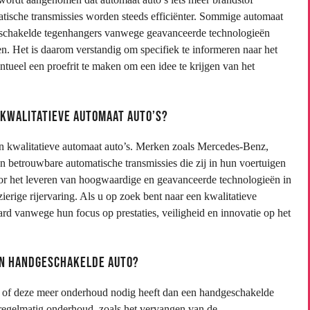
ische transmissies worden steeds efficiënter. Sommige automaat
dgeschakelde tegenhangers vanwege geavanceerde technologieën
n. Het is daarom verstandig om specifiek te informeren naar het
ntueel een proefrit te maken om een idee te krijgen van het
 kwalitatieve automaat auto’s?
un kwalitatieve automaat auto’s. Merken zoals Mercedes-Benz,
etrouwbare automatische transmissies die zij in hun voertuigen
r het leveren van hoogwaardige en geavanceerde technologieën in
ierige rijervaring. Als u op zoek bent naar een kwalitatieve
d vanwege hun focus op prestaties, veiligheid en innovatie op het
en handgeschakelde auto?
is of deze meer onderhoud nodig heeft dan een handgeschakelde
 regelmatig onderhoud, zoals het vervangen van de