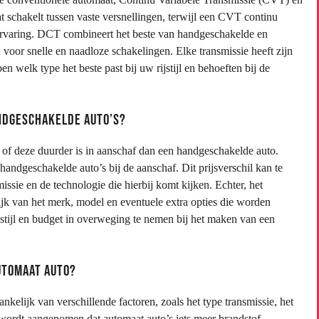
schakelt tussen vaste versnellingen, terwijl een CVT continu
jervaring. DCT combineert het beste van handgeschakelde en
voor snelle en naadloze schakelingen. Elke transmissie heeft zijn
en welk type het beste past bij uw rijstijl en behoeften bij de
andgeschakelde auto’s?
 of deze duurder is in aanschaf dan een handgeschakelde auto.
andgeschakelde auto’s bij de aanschaf. Dit prijsverschil kan te
sie en de technologie die hierbij komt kijken. Echter, het
lijk van het merk, model en eventuele extra opties die worden
jstijl en budget in overweging te nemen bij het maken van een
utomaat auto?
kelijk van verschillende factoren, zoals het type transmissie, het
 wordt aangenomen dat automaat auto’s iets meer brandstof