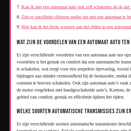
Kan ik met een automaat auto ook zelf schakelen als ik dat 
Zijn er specifieke rijlessen nodig om met een automaat te le
Hoe kan ik het beste wennen aan het rijden in een automaa
Wat zijn de voordelen van een automaat auto te
Er zijn verschillende voordelen van een automaat auto ten op
voordelen is het gemak en comfort dat een automatische trans
te schakelen, wat zorgt voor een soepelere rijervaring, vooral 
bijdragen aan minder vermoeidheid bij de bestuurder, omdat d
constant te hoeven schakelen. Ook zijn automaat auto’s vaak z
de motor vergeleken met handgeschakelde auto’s. Kortom, de 
gebied van comfort, gemak en efficiëntie tijdens het rijden.
Welke soorten automatische transmissies zijn er
Er zijn verschillende soorten automatische transmissies besch
kenmerken en werking. Enkele veelvoorkomende types zijn d