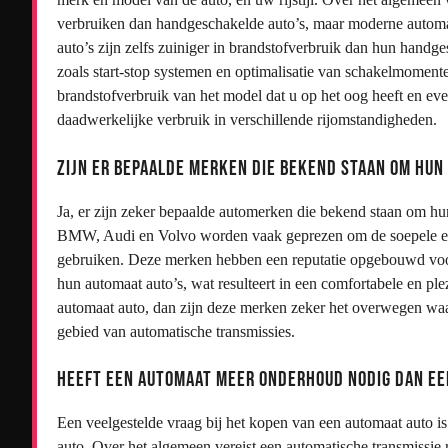
verbruiken dan handgeschakelde auto’s, maar moderne automat
auto’s zijn zelfs zuiniger in brandstofverbruik dan hun han
zoals start-stop systemen en optimalisatie van schakelmomente
brandstofverbruik van het model dat u op het oog heeft en eve
daadwerkelijke verbruik in verschillende rijomstandigheden.
Zijn er bepaalde merken die bekend staan om hun
Ja, er zijn zeker bepaalde automerken die bekend staan om h
BMW, Audi en Volvo worden vaak geprezen om de soepele en b
gebruiken. Deze merken hebben een reputatie opgebouwd voo
hun automaat auto’s, wat resulteert in een comfortabele en plez
automaat auto, dan zijn deze merken zeker het overwegen waar
gebied van automatische transmissies.
Heeft een automaat meer onderhoud nodig dan e
Een veelgestelde vraag bij het kopen van een automaat auto 
auto. Over het algemeen vereist een automatische transmissie