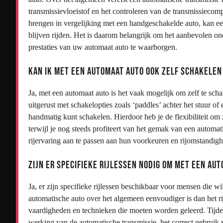
transmissievloeistof en het controleren van de transmissiec
brengen in vergelijking met een handgeschakelde auto, kan ee
blijven rijden. Het is daarom belangrijk om het aanbevolen 
prestaties van uw automaat auto te waarborgen.
Kan ik met een automaat auto ook zelf schakelen 
Ja, met een automaat auto is het vaak mogelijk om zelf te scha
uitgerust met schakelopties zoals ‘paddles’ achter het stuur o
handmatig kunt schakelen. Hierdoor heb je de flexibiliteit om 
terwijl je nog steeds profiteert van het gemak van een automa
rijervaring aan te passen aan hun voorkeuren en rijomstandig
Zijn er specifieke rijlessen nodig om met een au
Ja, er zijn specifieke rijlessen beschikbaar voor mensen die 
automatische auto over het algemeen eenvoudiger is dan het r
vaardigheden en technieken die moeten worden geleerd. Tijdens
werking van de automatische transmissie, het correct gebruik 