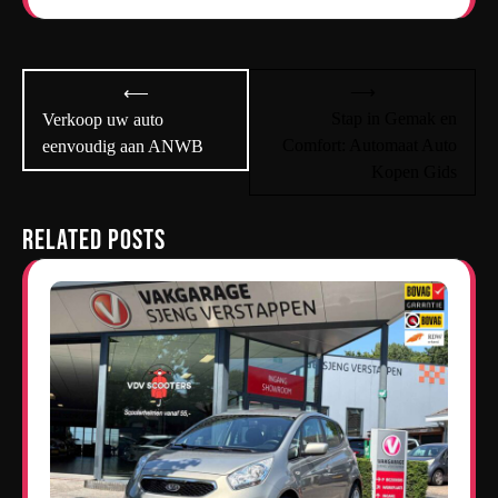
Bericht
⟶
⟵
navigatie
Stap in Gemak en
Verkoop uw auto
Comfort: Automaat Auto
eenvoudig aan ANWB
Kopen Gids
Related Posts