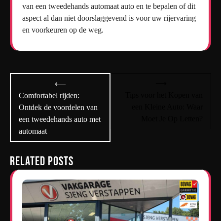
van een tweedehands automaat auto en te bepalen of dit
aspect al dan niet doorslaggevend is voor uw rijervaring
en voorkeuren op de weg.
Bericht
⟶
⟵
navigatie
Tips voor het Kopen van
Comfortabel rijden:
een Kleine Auto: Waar
Ontdek de voordelen van
Moet Je Op Letten?
een tweedehands auto met
automaat
Related Posts