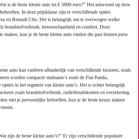
“Wat is de beste kleine auto tot € 5000 euro?” Het antwoord op deze
ehoeften. In deze prijsklasse zijn er verschillende opties
rsa en Renault Clio. Het is belangrijk om te overwegen welke
zoals brandstofverbruik, betrouwbaarheid en comfort. Door
 te maken, kun je de beste kleine auto vinden die past binnen jouw
ine auto kan variëren afhankelijk van verschillende factoren, zoals
gemeen worden compacte stadsauto’s zoals de Fiat Panda,
ties in het segment van kleine auto’s. Het is echter belangrijk
 factoren zoals brandstofverbruik, onderhoudskosten en verzekering.
uden met je persoonlijke behoeften, kun je de beste keuze maken
wensen.
at zijn de beste kleine auto’s?” Er zijn verschillende populaire