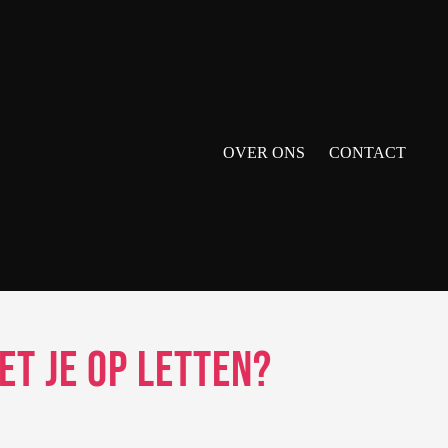
OVER ONS
CONTACT
et Je Op Letten?