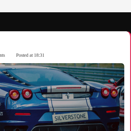
nts
Posted at
18:31