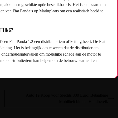
npakket een geschikte optie beschikbaar is. Het is raadzaam om
en van Fiat Panda’s op Marktplaats om een realistisch beeld te
etting?
 een Fiat Panda 1.2 een distributieriem of ketting heeft. De Fiat
eketting. Het is belangrijk om te weten dat de distributieriem
onderhoudsintervallen om mogelijke schade aan de motor te
an de distributieriem kan helpen om de betrouwbaarheid en
Auto Te Koop voor Slechts 300 Euro: Betaalbare
⟶
Mobiliteit binnen Handbereik