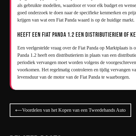
als gebruikte modellen, waardoor er voor elk budget en wense
goed onderzoek te doen naar de specifieke kenmerken en prijz
krijgen van wat een Fiat Panda waard is op de huidige markt.
Heeft een Fiat Panda 1.2 een distributieriem of k
Een veelgestelde vraag over de Fiat Panda op Marktplaats is of
Panda 1.2 heeft een distributieriem in plaats van een distributi
periodiek vervangen moet worden volgens de voorgeschreven 
voorkomen. Het regelmatig controleren en tijdig vervangen v
levensduur van de motor van de Fiat Panda te waarborgen.
Bericht
⟵
Voordelen van het Kopen van een Tweedehands Auto
navigatie