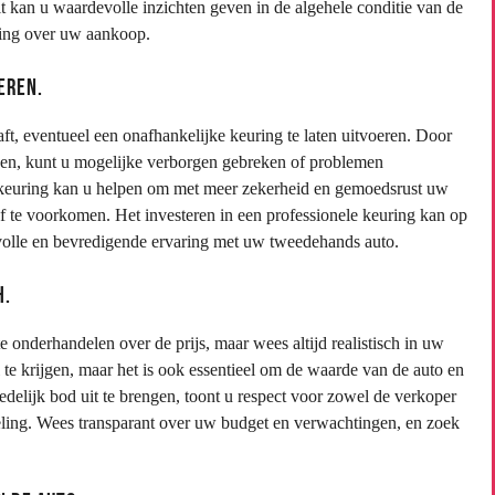
it kan u waardevolle inzichten geven in de algehele conditie van de
sing over uw aankoop.
eren.
t, eventueel een onafhankelijke keuring te laten uitvoeren. Door
kijken, kunt u mogelijke verborgen gebreken of problemen
o’n keuring kan u helpen om met meer zekerheid en gemoedsrust uw
f te voorkomen. Het investeren in een professionele keuring kan op
svolle en bevredigende ervaring met uw tweedehands auto.
h.
 onderhandelen over de prijs, maar wees altijd realistisch in uw
 te krijgen, maar het is ook essentieel om de waarde van de auto en
elijk bod uit te brengen, toont u respect voor zowel de verkoper
eling. Wees transparant over uw budget en verwachtingen, en zoek