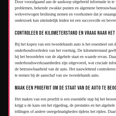
Door voorafgaand aan de aankoop uitgebreid informatie in te 
problemen, bekende zwakke punten en algemene betrouwbaarhe
weloverwogen beslissing nemen en voorkomen dat je onaangena
onderzoek kan uiteindelijk leiden tot een succesvolle en bev
Controleer de kilometerstand en vraag naar he
Bij het kopen van een tweedehands auto is het essentieel om d
onderhoudsverleden van het voertuig. De kilometerstand geeft 
bij het beoordelen van de algehele staat en waarde ervan. Daa
onderhoudswerkzaamheden zijn uitgevoerd, wat cruciale info
de betrouwbaarheid van de auto. Het nauwlettend controlere
te nemen bij de aanschaf van uw tweedehands auto.
Maak een proefrit om de staat van de auto te beo
Het maken van een proefrit is een essentiële stap bij het beoo
krijgt u de kans om het rijgedrag, de prestaties en het algehe
trillingen of andere onregelmatigheden tijdens het rijden. Da