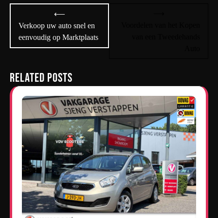
Bericht
⟶
⟵
navigatie
Voordelen van het Kopen
Verkoop uw auto snel en
van een Tweedehands
eenvoudig op Marktplaats
Auto
Related Posts