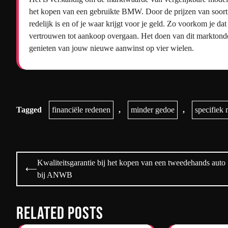
het kopen van een gebruikte BMW. Door de prijzen van soortgeli
redelijk is en of je waar krijgt voor je geld. Zo voorkom je 
vertrouwen tot aankoop overgaan. Het doen van dit marktonder
genieten van jouw nieuwe aanwinst op vier wielen.
Tagged
financiële redenen
,
minder gedoe
,
specifiek
Bericht
Kwaliteitsgarantie bij het kopen van een tweedehands auto
⟵
navigatie
bij ANWB
Related Posts