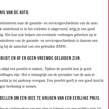
is van de auto.
informeren naar de garantie- en servicegeschiedenis van de auto.
 onderhoud er in het verleden is uitgevoerd, krijg je een goed
uig. Het kan ook helpen om eventuele verborgen gebreken op te
troleren van de garantie- en servicegeschiedenis is daarom een
ing bij de aanschaf van een gebruikte BMW.
rijdt en of er geen vreemde geluiden zijn.
ltijd een proefrit te maken. Tijdens de proefrit kun je goed
illingen zijn. Het is belangrijk om de prestaties van de auto te
rdat je tot aankoop overgaat. Een proefrit geeft je een goed inzicht
gen beslissing te nemen.
len om een ​​idee te krijgen van een eerlijke prijs.
n te onderzoeken om een idee te krijgen van een eerlijke prijs bij