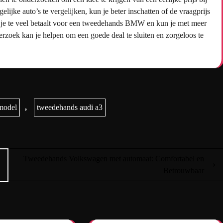
jke auto’s te vergelijken, kun je beter inschatten of de vraagprijs
dat je te veel betaalt voor een tweedehands BMW en kun je met meer
zoek kan je helpen om een goede deal te sluiten en zorgeloos te
 model
,
tweedehands audi a3
Tweedehands Volkswagen met automaat: Comfortabel en
⟶
Betrouwbaar