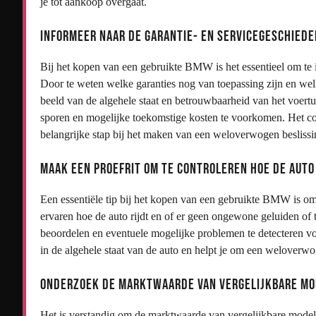
je tot aankoop overgaat.
Informeer naar de garantie- en servicegeschieden
Bij het kopen van een gebruikte BMW is het essentieel om te 
Door te weten welke garanties nog van toepassing zijn en welk
beeld van de algehele staat en betrouwbaarheid van het voert
sporen en mogelijke toekomstige kosten te voorkomen. Het con
belangrijke stap bij het maken van een weloverwogen besliss
Maak een proefrit om te controleren hoe de auto 
Een essentiële tip bij het kopen van een gebruikte BMW is om a
ervaren hoe de auto rijdt en of er geen ongewone geluiden of tr
beoordelen en eventuele mogelijke problemen te detecteren voo
in de algehele staat van de auto en helpt je om een weloverwo
Onderzoek de marktwaarde van vergelijkbare model
Het is verstandig om de marktwaarde van vergelijkbare modelle