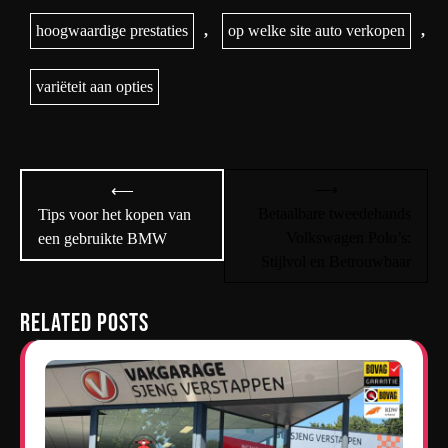
hoogwaardige prestaties
,
op welke site auto verkopen
,
variëteit aan opties
Bericht
⟶
⟵
navigatie
Betaalbare tweedehands
Tips voor het kopen van
Volkswagen Polo’s:
een gebruikte BMW
Stijlvol en Betrouwbaar
Related Posts