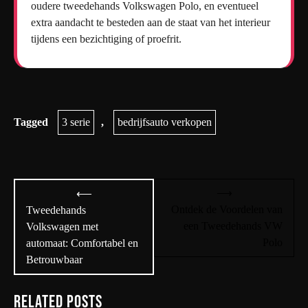
oudere tweedehands Volkswagen Polo, en eventueel
extra aandacht te besteden aan de staat van het interieur
tijdens een bezichtiging of proefrit.
Tagged
3 serie
,
bedrijfsauto verkopen
Bericht
⟶
⟵
navigatie
Ontdek de Voordelen van
Tweedehands
een Tweedehands VW
Volkswagen met
Polo
automaat: Comfortabel en
Betrouwbaar
Related Posts