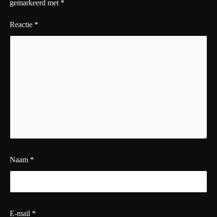
gemarkeerd met
*
Reactie
*
Naam
*
E-mail
*