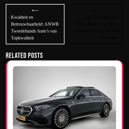
Bericht
⟶
⟵
navigatie
Op Zoek naar een
Kwaliteit en
Betaalbare en Zuinige
Betrouwbaarheid: ANWB
Tweedehands Auto met
Tweedehands Auto’s van
Automaat
Topkwaliteit
Related Posts