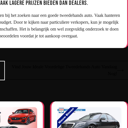
vaak lagere prijzen bieden dan dealers.
gen bij het zoeken naar een goede tweedehands auto. Vaak hanteren
budget. Door te kijken naar particuliere verkopers, kun je mogelijk
anschaffen. Het is belangrijk om wel zorgvuldig onderzoek te doen
 beoordelen voordat je tot aankoop overgaat.
Vind Jouw Ideale Voordelige Tweedehands Auto Vandaag
⟶
Nog!