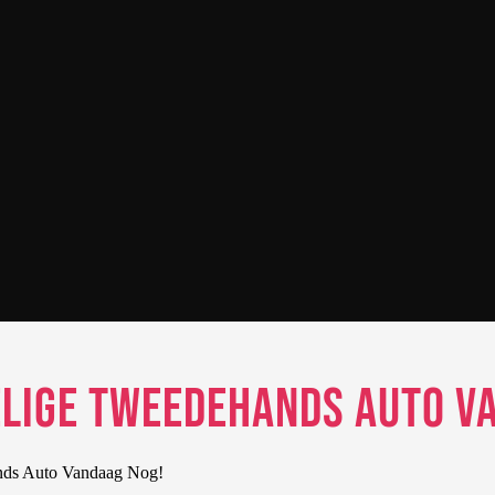
elige Tweedehands Auto V
nds Auto Vandaag Nog!