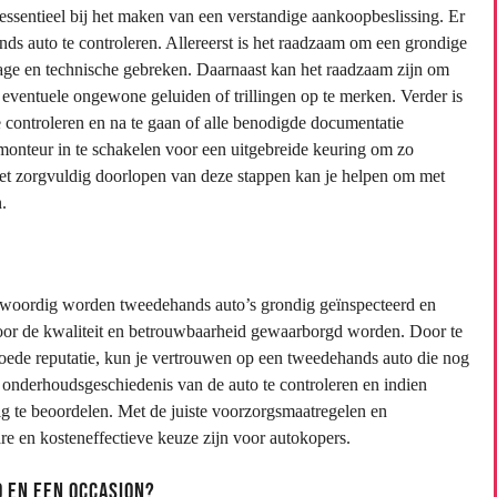
essentieel bij het maken van een verstandige aankoopbeslissing. Er
ds auto te controleren. Allereerst is het raadzaam om een grondige
lijtage en technische gebreken. Daarnaast kan het raadzaam zijn om
n eventuele ongewone geluiden of trillingen op te merken. Verder is
 controleren en na te gaan of alle benodigde documentatie
e monteur in te schakelen voor een uitgebreide keuring om zo
Het zorgvuldig doorlopen van deze stappen kan je helpen om met
.
nwoordig worden tweedehands auto’s grondig geïnspecteerd en
or de kwaliteit en betrouwbaarheid gewaarborgd worden. Door te
ede reputatie, kun je vertrouwen op een tweedehands auto die nog
e onderhoudsgeschiedenis van de auto te controleren en indien
uig te beoordelen. Met de juiste voorzorgsmaatregelen en
e en kosteneffectieve keuze zijn voor autokopers.
 en een occasion?