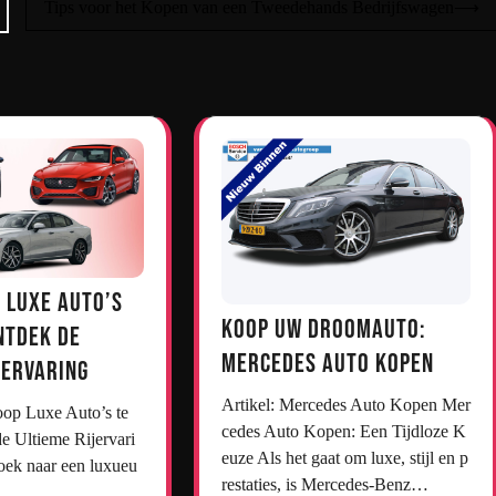
Tips voor het Kopen van een Tweedehands Bedrijfswagen
⟶
 Luxe Auto’s
Koop uw droomauto:
ntdek de
Mercedes auto kopen
jervaring
Artikel: Mercedes Auto Kopen Mer
cedes Auto Kopen: Een Tijdloze K
e Ultieme Rijervari
euze Als het gaat om luxe, stijl en p
oek naar een luxueu
restaties, is Mercedes-Benz…