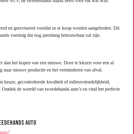
toere SUV, de tweedehands markt heeft voor elk wat wils.
erd en gereviseerd voordat ze te koop worden aangeboden. Dit
ands voertuig dat nog jarenlang betrouwbaar zal zijn.
er dan het kopen van een nieuwe. Door te kiezen voor een al
ag naar nieuwe productie en het verminderen van afval.
in keuze, gecontroleerde kwaliteit of milieuvriendelijkheid,
. Ontdek de wereld van tweedehands auto’s en vind het perfecte
weedehands Auto
auto?