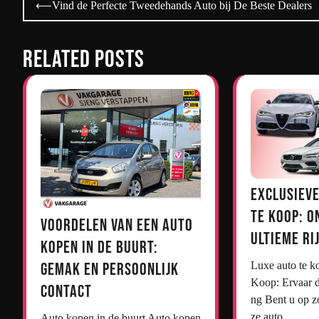
Bericht
⟵
Vind de Perfecte Tweedehands Auto bij De Beste Dealers
navigatie
Related Posts
Exclusieve
te Koop: O
Voordelen van een Auto
Ultieme Ri
Kopen in de Buurt:
Gemak en Persoonlijk
Luxe auto te koop Luxe Auto’s te
Koop: Ervaar d
Contact
ng Bent u op z
ze auto…
Auto kopen in de buurt Auto kopen