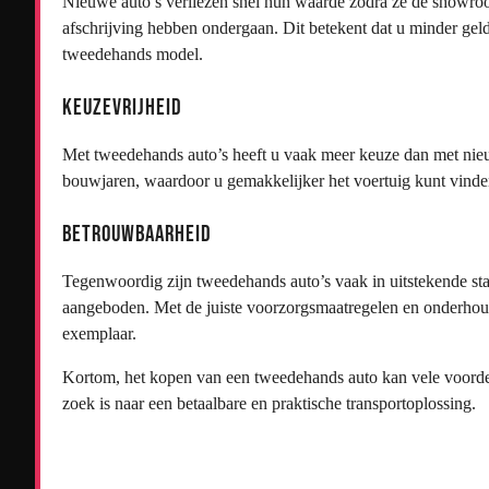
Nieuwe auto’s verliezen snel hun waarde zodra ze de showroom
afschrijving hebben ondergaan. Dit betekent dat u minder gel
tweedehands model.
Keuzevrijheid
Met tweedehands auto’s heeft u vaak meer keuze dan met nieu
bouwjaren, waardoor u gemakkelijker het voertuig kunt vinden
Betrouwbaarheid
Tegenwoordig zijn tweedehands auto’s vaak in uitstekende st
aangeboden. Met de juiste voorzorgsmaatregelen en onderhou
exemplaar.
Kortom, het kopen van een tweedehands auto kan vele voorde
zoek is naar een betaalbare en praktische transportoplossing.