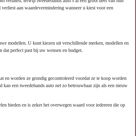
 verlaten, terwijl tweedehands auto’s al een groot deel van hun
d verliest aan waardevermindering wanneer u kiest voor een
we modellen. U kunt kiezen uit verschillende merken, modellen en
 dat perfect past bij uw wensen en budget.
aat en worden ze grondig gecontroleerd voordat ze te koop worden
d kan een tweedehands auto net zo betrouwbaar zijn als een nieuw
len bieden en is zeker het overwegen waard voor iedereen die op