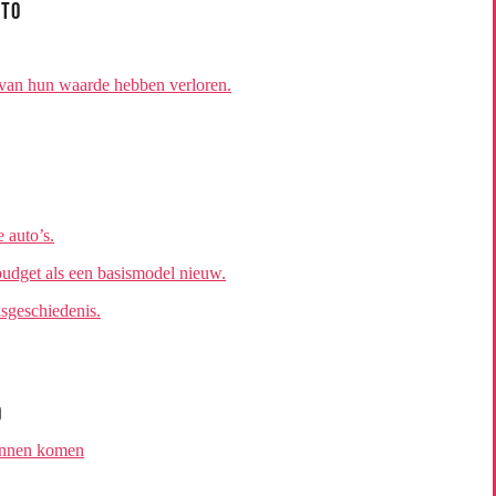
uto
 van hun waarde hebben verloren.
 auto’s.
budget als een basismodel nieuw.
sgeschiedenis.
o
kunnen komen