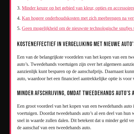
Minder keuze op het gebied van kleur, opties en accessoire
Kan hogere onderhoudskosten met zich meebrengen na verl
Geen mogelijkheid om de nieuwste technologische snufjes 
Kosteneffectief in vergelijking met nieuwe auto’
Een van de belangrijkste voordelen van het kopen van een twee
auto’s. Tweedehands voertuigen zijn over het algemeen aanz
aanzienlijk kunt besparen op de aanschafprijs. Daarnaast kun
auto, waardoor het een financieel aantrekkelijke optie is voor 
Minder afschrijving, omdat tweedehands auto’s 
Een groot voordeel van het kopen van een tweedehands auto is
voertuigen. Doordat tweedehands auto’s al een deel van hun wa
snel in waarde zullen dalen. Dit betekent dat u minder geld ve
de aanschaf van een tweedehands auto.