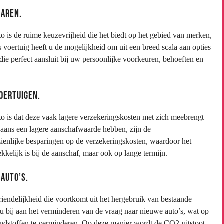
jaren.
 is de ruime keuzevrijheid die het biedt op het gebied van merken,
oertuig heeft u de mogelijkheid om uit een breed scala aan opties
die perfect aansluit bij uw persoonlijke voorkeuren, behoeften en
oertuigen.
 is dat deze vaak lagere verzekeringskosten met zich meebrengt
aans een lagere aanschafwaarde hebben, zijn de
zienlijke besparingen op de verzekeringskosten, waardoor het
kkelijk is bij de aanschaf, maar ook op lange termijn.
auto’s.
iendelijkheid die voortkomt uit het hergebruik van bestaande
u bij aan het verminderen van de vraag naar nieuwe auto’s, wat op
ondstoffen te verminderen. Op deze manier wordt de CO2-uitstoot