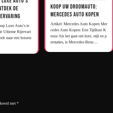
 Luxe Auto’s
Koop uw droomauto:
ntdek de
Mercedes auto kopen
jervaring
Artikel: Mercedes Auto Kopen Mer
cedes Auto Kopen: Een Tijdloze K
e Ultieme Rijervari
euze Als het gaat om luxe, stijl en p
oek naar een luxueu
restaties, is Mercedes-Benz…
rkeerd met
*