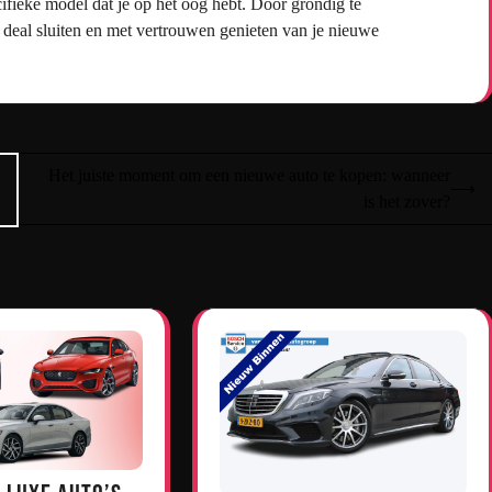
ecifieke model dat je op het oog hebt. Door grondig te
e deal sluiten en met vertrouwen genieten van je nieuwe
Het juiste moment om een nieuwe auto te kopen: wanneer
⟶
is het zover?