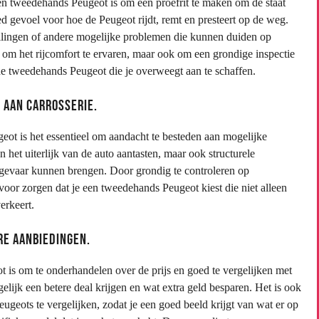
en tweedehands Peugeot is om een proefrit te maken om de staat
oed gevoel voor hoe de Peugeot rijdt, remt en presteert op de weg.
trillingen of andere mogelijke problemen die kunnen duiden op
s om het rijcomfort te ervaren, maar ook om een grondige inspectie
 de tweedehands Peugeot die je overweegt aan te schaffen.
 aan carrosserie.
ot is het essentieel om aandacht te besteden aan mogelijke
n het uiterlijk van de auto aantasten, maar ook structurele
gevaar kunnen brengen. Door grondig te controleren op
voor zorgen dat je een tweedehands Peugeot kiest die niet alleen
erkeert.
re aanbiedingen.
 is om te onderhandelen over de prijs en goed te vergelijken met
lijk een betere deal krijgen en wat extra geld besparen. Het is ook
geots te vergelijken, zodat je een goed beeld krijgt van wat er op