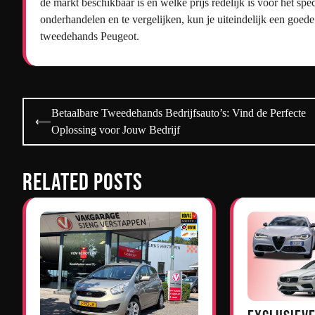
de markt beschikbaar is en welke prijs redelijk is voor het sp
onderhandelen en te vergelijken, kun je uiteindelijk een goed
tweedehands Peugeot.
Bericht
Betaalbare Tweedehands Bedrijfsauto’s: Vind de Perfecte
⟵
navigatie
Oplossing voor Jouw Bedrijf
Related Posts