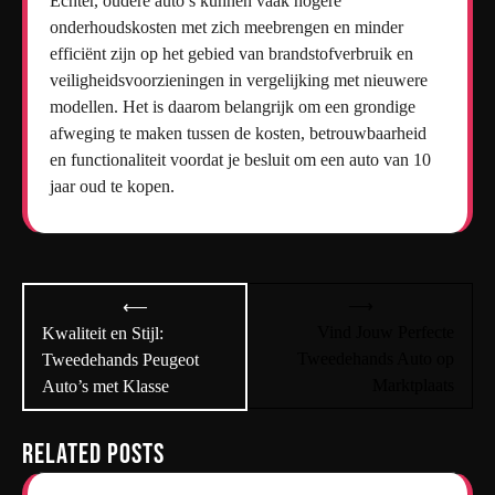
Echter, oudere auto’s kunnen vaak hogere
onderhoudskosten met zich meebrengen en minder
efficiënt zijn op het gebied van brandstofverbruik en
veiligheidsvoorzieningen in vergelijking met nieuwere
modellen. Het is daarom belangrijk om een grondige
afweging te maken tussen de kosten, betrouwbaarheid
en functionaliteit voordat je besluit om een auto van 10
jaar oud te kopen.
Bericht
⟶
⟵
navigatie
Vind Jouw Perfecte
Kwaliteit en Stijl:
Tweedehands Auto op
Tweedehands Peugeot
Marktplaats
Auto’s met Klasse
Related Posts