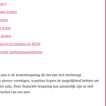
uto’s
kunnen komen
rkopen
re koper
 dealers
nbewijs en melding bij RDW
tuerende marktomstandigheden
uto is de kostenbesparing die het met zich meebrengt.
n nieuwe voertuigen, waardoor kopers de mogelijkheid hebben om
e prijs. Deze financiële besparing kan aanzienlijk zijn en stelt
anschaf van een auto.