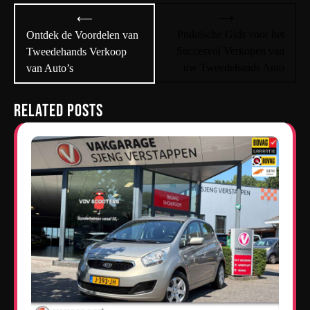
Bericht
⟶
⟵
navigatie
Praktische Gids voor het
Ontdek de Voordelen van
Succesvol Verkopen van
Tweedehands Verkoop
uw Tweedehands Auto
van Auto’s
Related Posts