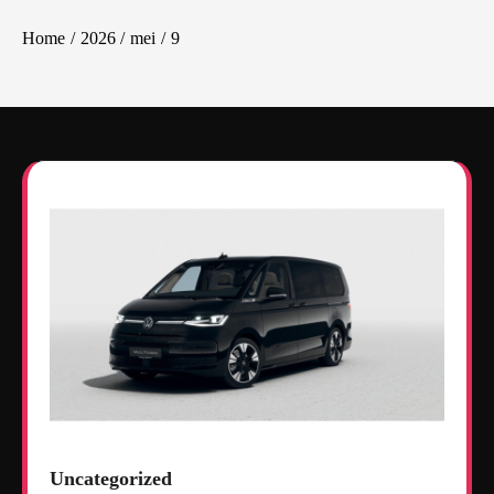
Home
2026
mei
9
Uncategorized