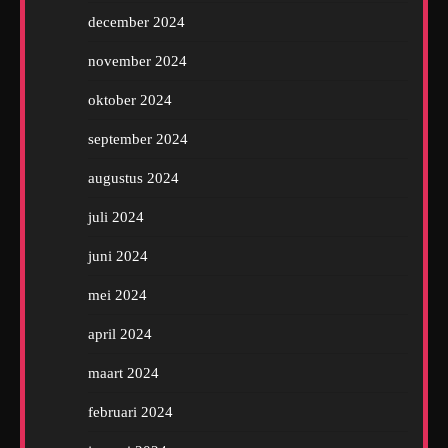
december 2024
november 2024
oktober 2024
september 2024
augustus 2024
juli 2024
juni 2024
mei 2024
april 2024
maart 2024
februari 2024