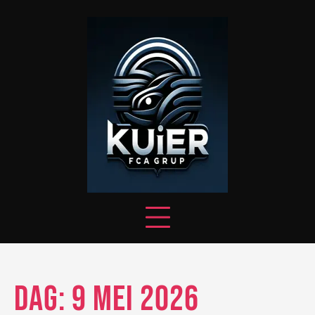
Skip
to
content
Dag:
9 mei 2026